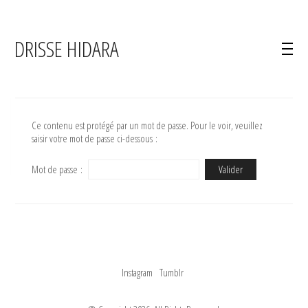
IDRISSE HIDARA
Ce contenu est protégé par un mot de passe. Pour le voir, veuillez
saisir votre mot de passe ci-dessous :
Mot de passe :
Instagram
Tumblr