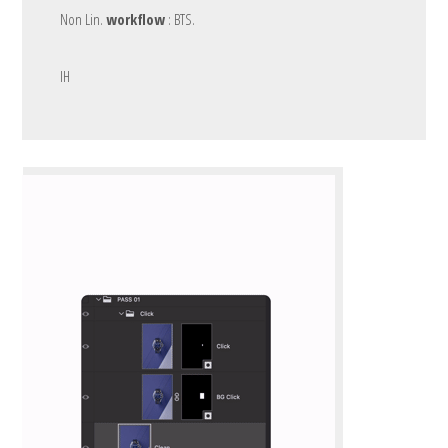
Non Lin.
workflow
: BTS.
IH