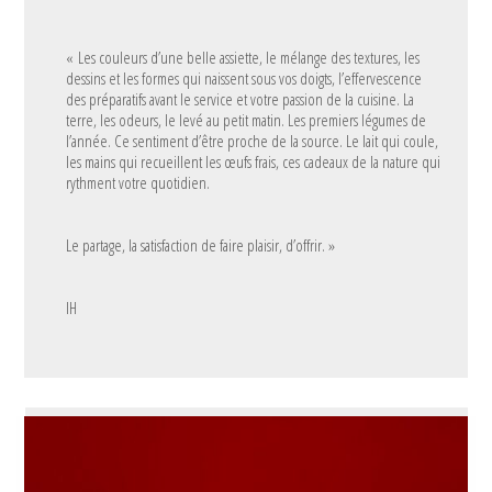
« Les couleurs d’une belle assiette, le mélange des textures, les
dessins et les formes qui naissent sous vos doigts, l’effervescence
des préparatifs avant le service et votre passion de la cuisine. La
terre, les odeurs, le levé au petit matin. Les premiers légumes de
l’année. Ce sentiment d’être proche de la source. Le lait qui coule,
les mains qui recueillent les œufs frais, ces cadeaux de la nature qui
rythment votre quotidien.
Le partage, la satisfaction de faire plaisir, d’offrir. »
IH