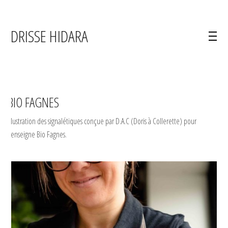
IDRISSE HIDARA
BIO FAGNES
Illustration des signalétiques conçue par D.A.C (Doris à Collerette) pour
l'enseigne Bio Fagnes.